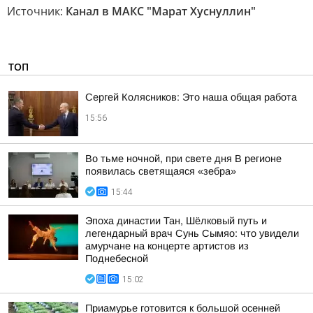
Источник:
Канал в МАКС "Марат Хуснуллин"
ТОП
Сергей Колясников: Это наша общая работа
15:56
Во тьме ночной, при свете дня В регионе
появилась светящаяся «зебра»
15:44
Эпоха династии Тан, Шёлковый путь и
легендарный врач Сунь Сымяо: что увидели
амурчане на концерте артистов из
Поднебесной
15:02
Приамурье готовится к большой осенней