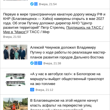
Вчера, 21:54
Первую в мире трансграничную канатную дорогу между РФ и
КНР (Благовещенск — Хэйхэ) намерены открыть в мае 2027
года. Об этом Путину доложил директор АНО "Центр
развития территорий" Петр Стрелец.
Подпишись на ТАСС /
Мир в "Максе"
//
ТАСС / Мир
Вчера, 21:50
Алексей Чекунков доложил Владимиру
Путину о ходе работы по реализации мастер-
планов развития городов Дальнего Востока
Вчера, 21:38
«А у нас в автобусе газ!»: в Белогорске на
маршруты выйдет общественный транспорт
на эко-топливе
Вчера, 21:12
В Благовещенске на этой неделе начнут
класть асфальт на перекрестке улиц