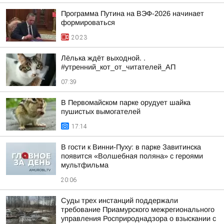
Программа Путина на ВЭФ-2026 начинает
формироваться
20:23
Лёлька ждёт выходной. .
#утренний_кот_от_читателей_АП
07:39
В Первомайском парке орудует шайка
пушистых вымогателей
17:14
В гости к Винни-Пуху: в парке Завитинска
появится «Волшебная поляна» с героями
мультфильма
20:06
Суды трех инстанций поддержали
требование Приамурского межрегионального
управления Росприроднадзора о взыскании с