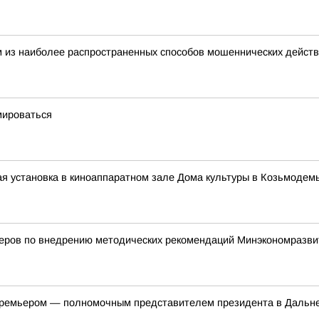
 из наиболее распространенных способов мошеннических действ
мироваться
я установка в киноаппаратном зале Дома культуры в Козьмодем
деров по внедрению методических рекомендаций Минэкономразви
-премьером — полномочным представителем президента в Даль