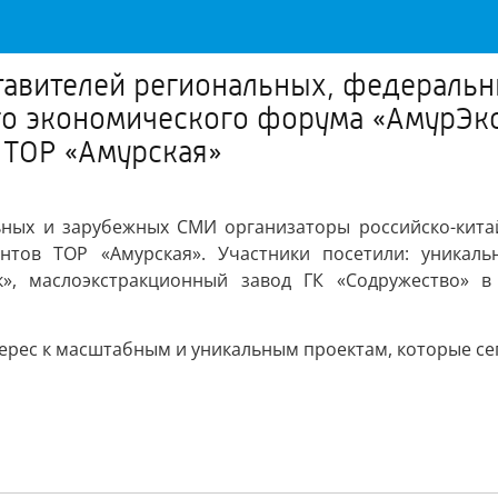
ставителей региональных, федераль
го экономического форума «АмурЭк
 ТОР «Амурская»
льных и зарубежных СМИ организаторы российско-кита
тов ТОР «Амурская». Участники посетили: уникальн
к», маслоэкстракционный завод ГК «Содружество» в
терес к масштабным и уникальным проектам, которые се