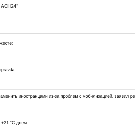
 АСН24"
жесте:
mpravda
аменить иностранцами из-за проблем с мобилизацией, заявил 
 +21 °C днем