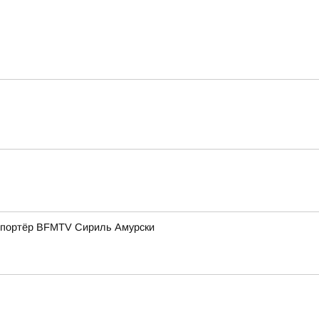
репортёр BFMTV Сириль Амурски