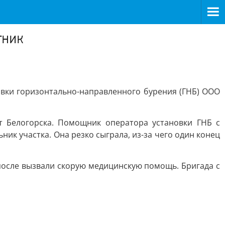
тник
вки горизонтально-направленного бурения (ГНБ) ООО
т Белогорска. Помощник оператора установки ГНБ с
ик участка. Она резко сыграла, из-за чего один конец
 после вызвали скорую медицинскую помощь. Бригада с