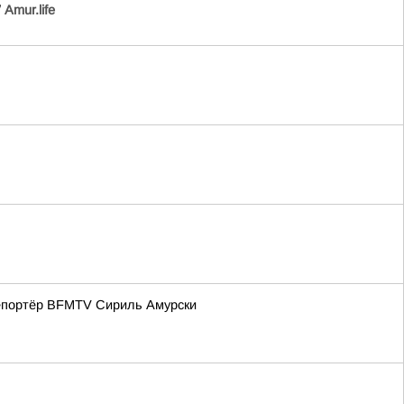
/
Аmur.life
репортёр BFMTV Сириль Амурски