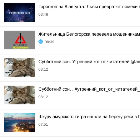
Гороскоп на 8 августа: Львы превратят помехи
08:48
Жительница Белогорска перевела мошенникам
08:39
Субботний сон. Утренний кот от читателей @a
08:12
Субботний сон. . #утренний_кот_от_читателей
08:12
Шкуру амурского тигра нашли на берегу реки в
07:51