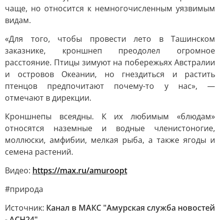
чаще, но относится к немногочисленным уязвимым
видам.
«Для того, чтобы провести лето в Ташинском
заказнике, кроншнеп преодолел огромное
расстояние. Птицы зимуют на побережьях Австралии
и островов Океании, но гнездиться и растить
птенцов предпочитают почему-то у нас», —
отмечают в дирекции.
Кроншнепы всеядны. К их любимым «блюдам»
относятся наземные и водные членистоногие,
моллюски, амфибии, мелкая рыба, а также ягоды и
семена растений.
Видео:
https://max.ru/amuroopt
#природа
Источник:
Канал в МАКС "Амурская служба новостей
- АСН24"