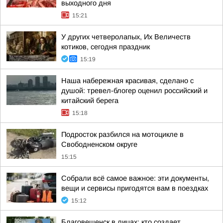
выходного дня
15:21
У других четверолапых, Их Величеств
котиков, сегодня праздник
15:19
Наша набережная красивая, сделано с
душой: тревел-блогер оценил российский и
китайский берега
15:18
Подросток разбился на мотоцикле в
Свободненском округе
15:15
Собрали всё самое важное: эти документы,
вещи и сервисы пригодятся вам в поездках
15:12
Благовещенск в лицах: кто создает