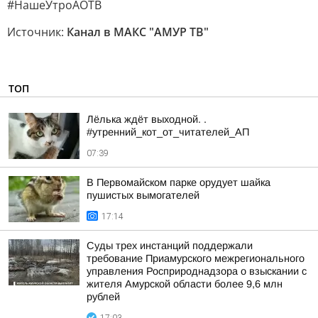
#НашеУтроАОТВ
Источник:
Канал в МАКС "АМУР ТВ"
ТОП
Лёлька ждёт выходной. .
#утренний_кот_от_читателей_АП
07:39
В Первомайском парке орудует шайка
пушистых вымогателей
17:14
Суды трех инстанций поддержали
требование Приамурского межрегионального
управления Росприроднадзора о взыскании с
жителя Амурской области более 9,6 млн
рублей