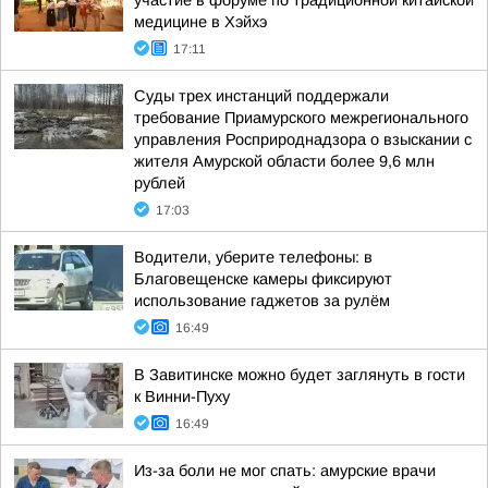
участие в форуме по традиционной китайской
медицине в Хэйхэ
17:11
Суды трех инстанций поддержали
требование Приамурского межрегионального
управления Росприроднадзора о взыскании с
жителя Амурской области более 9,6 млн
рублей
17:03
Водители, уберите телефоны: в
Благовещенске камеры фиксируют
использование гаджетов за рулём
16:49
В Завитинске можно будет заглянуть в гости
к Винни-Пуху
16:49
Из-за боли не мог спать: амурские врачи