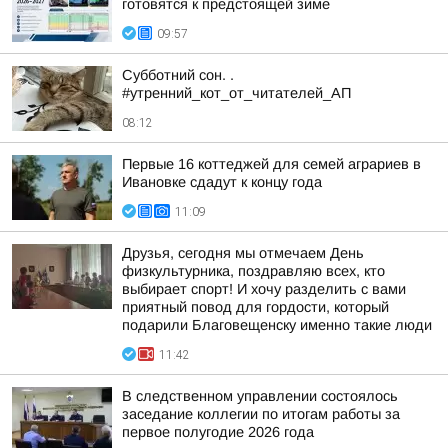
готовятся к предстоящей зиме
09:57
Субботний сон. .
#утренний_кот_от_читателей_АП
08:12
Первые 16 коттеджей для семей аграриев в
Ивановке сдадут к концу года
11:09
Друзья, сегодня мы отмечаем День
физкультурника, поздравляю всех, кто
выбирает спорт! И хочу разделить с вами
приятный повод для гордости, который
подарили Благовещенску именно такие люди
11:42
В следственном управлении состоялось
заседание коллегии по итогам работы за
первое полугодие 2026 года