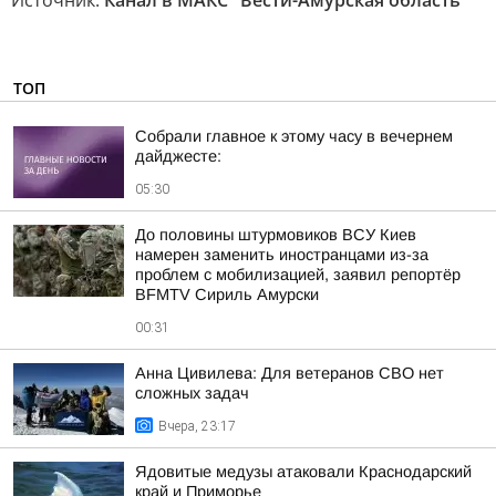
Источник:
Канал в МАКС "Вести-Амурская область"
ТОП
Собрали главное к этому часу в вечернем
дайджесте:
05:30
До половины штурмовиков ВСУ Киев
намерен заменить иностранцами из-за
проблем с мобилизацией, заявил репортёр
BFMTV Сириль Амурски
00:31
Анна Цивилева: Для ветеранов СВО нет
сложных задач
Вчера, 23:17
Ядовитые медузы атаковали Краснодарский
край и Приморье