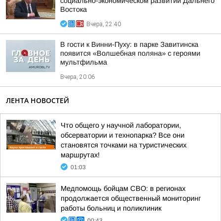
социально-экономическом развитии Дальнего
Востока
Вчера, 22:40
В гости к Винни-Пуху: в парке Завитинска
появится «Волшебная поляна» с героями
мультфильма
Вчера, 20:06
ЛЕНТА НОВОСТЕЙ
Что общего у научной лаборатории,
обсерватории и технопарка? Все они
становятся точками на туристических
маршрутах!
01:03
Медпомощь бойцам СВО: в регионах
продолжается общественный мониторинг
работы больниц и поликлиник
00:43