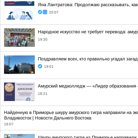
Яна Лантратова: Продолжаю рассказывать, как
20:07
Народное искусство не требует перевода: амур
19:30
Поздравляем всех, кто правильно угадал загад
19:01
Амурский медколледж — «Лидер образования 
18:21
Найденную в Приморье шкуру амурского тигра направили на э
Владивосток | Новости Дальнего Востока
18:07
Шкуру амурского тигра из Приморья направили 