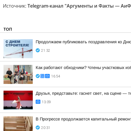
Источник:
Telegram-канал "Аргументы и Факты — АиФ
ТОП
Продолжаем публиковать поздравления ко Дню
21:32
Как работают обходчики? Члены участковых из
16:54
Друзья, представьте: гаснет свет, на сцене —
13:09
В Прогрессе продолжается капитальный ремон
20:31