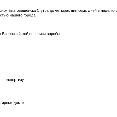
рынок Благовещенска С утра до четырех дня семь дней в неделю
тью нашего города...
о Всероссийской переписи воробьев
на экспертизу
ртирных домах