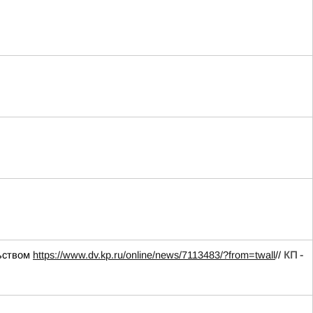
льством
https://www.dv.kp.ru/online/news/7113483/?from=twall
//
КП -