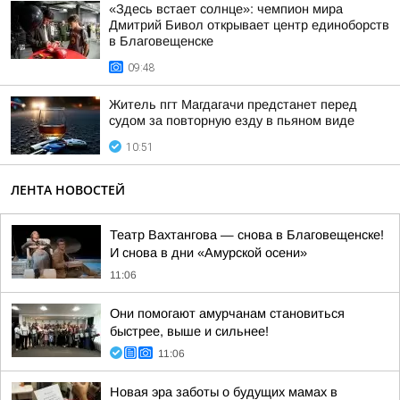
«Здесь встает солнце»: чемпион мира
Дмитрий Бивол открывает центр единоборств
в Благовещенске
09:48
Житель пгт Магдагачи предстанет перед
судом за повторную езду в пьяном виде
10:51
ЛЕНТА НОВОСТЕЙ
Театр Вахтангова — снова в Благовещенске!
И снова в дни «Амурской осени»
11:06
Они помогают амурчанам становиться
быстрее, выше и сильнее!
11:06
Новая эра заботы о будущих мамах в