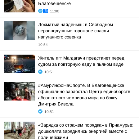
Благовещенске
11:00
Лохматый найденыш: в Свободном
неравнодушные горожане спасли
напуганного совенка
10:54
Житель пгт Магдагачи предстанет перед
судом за повторную езду в пьяном виде
10:51
#АмурИнфоНаСпорте. В Благовещенске
официально заработал Центр единоборств
абсолютного чемпиона мира по боксу
Дмитрия Бивола
10:51
«Зарядка со стражем порядка» в Приамурье:
дошколята зарядились энергией вместе с
полицейскими