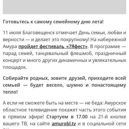
Готовьтесь к самому семейному дню лета!
11 июля Благовещенск отмечает День семьи, любви и
верности — и делает это покрупному! На набережной
Амура
пройдет фестиваль «7Яфест»
. В программе —
парад семей, танцевальный флешмоб, праздничный
концерт и много других динамичных и увлекательных
площадок.
Собирайте родных, зовите друзей, приходите всей
семьей — будет весело, шумно и понастоящему
тепло!
А если не сможете быть на месте — не беда: Амурское
областное телевидение покажет часть этого события
в прямом эфире!
Стартуем в 17.00
на 21-й кнопке
вашего ТВ, на сайте
amurobl.tv
и в социальной сети