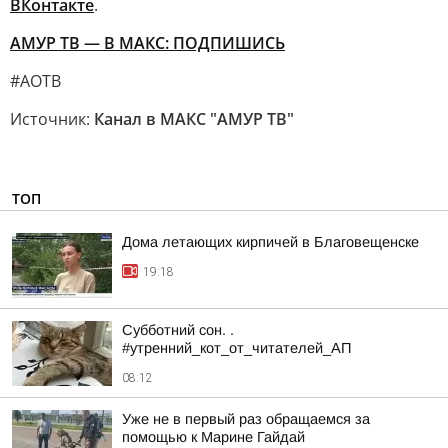
ВКонтакте
.
АМУР ТВ — В МАКС: ПОДПИШИСЬ
#АОТВ
Источник:
Канал в МАКС "АМУР ТВ"
ТОП
Дома летающих кирпичей в Благовещенске
19:18
Субботний сон. .
#утренний_кот_от_читателей_АП
08:12
Уже не в первый раз обращаемся за
помощью к Марине Гайдай