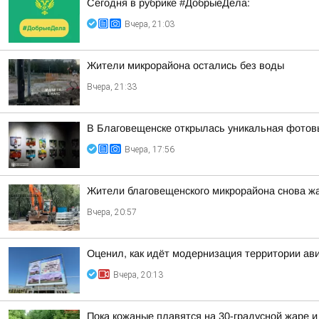
Сегодня в рубрике #ДобрыеДела:
Вчера, 21:03
Жители микрорайона остались без воды
Вчера, 21:33
В Благовещенске открылась уникальная фотовы
Вчера, 17:56
Жители благовещенского микрорайона снова жа
Вчера, 20:57
Оценил, как идёт модернизация территории ав
Вчера, 20:13
Пока кожаные плавятся на 30-градусной жаре и