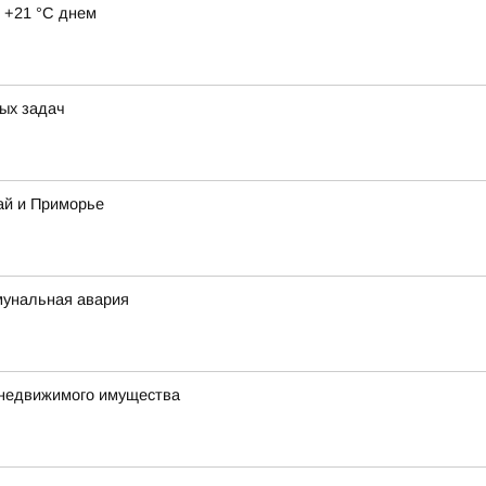
 +21 °C днем
ых задач
ай и Приморье
мунальная авария
 недвижимого имущества