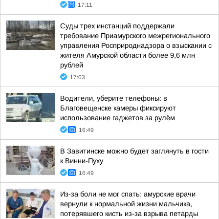
17:11
Суды трех инстанций поддержали
требование Приамурского межрегионального
управления Росприроднадзора о взыскании с
жителя Амурской области более 9,6 млн
рублей
17:03
Водители, уберите телефоны: в
Благовещенске камеры фиксируют
использование гаджетов за рулём
16:49
В Завитинске можно будет заглянуть в гости
к Винни-Пуху
16:49
Из-за боли не мог спать: амурские врачи
вернули к нормальной жизни мальчика,
потерявшего кисть из-за взрыва петарды