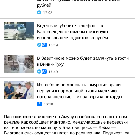
рублей
17:03
Водители, уберите телефоны: в
Благовещенске камеры фиксируют
использование гаджетов за рулём
16:49
В Завитинске можно будет заглянуть в гости
к Винни-Пуху
16:49
Из-за боли не мог спать: амурские врачи
вернули к нормальной жизни мальчика,
потерявшего кисть из-за взрыва петарды
16:48
Пассажирское движение по Амуру возобновлено в штатном
режиме Как сообщает Минтранс, международные перевозки
на теплоходах по маршруту Благовещенск — Хэйхэ —
Благовещенск осуществляются по расписанию.
Подписаться