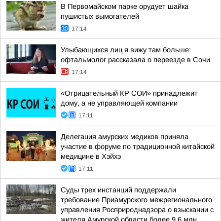
В Первомайском парке орудует шайка
пушистых вымогателей
17:14
Улыбающихся лиц я вижу там больше:
офтальмолог рассказала о переезде в Сочи
17:14
«Отрицательный КР СОИ» принадлежит
дому, а не управляющей компании
17:11
Делегация амурских медиков приняла
участие в форуме по традиционной китайской
медицине в Хэйхэ
17:11
Суды трех инстанций поддержали
требование Приамурского межрегионального
управления Росприроднадзора о взыскании с
жителя Амурской области более 9,6 млн