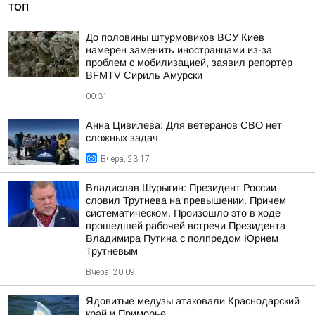
ТОП
До половины штурмовиков ВСУ Киев
намерен заменить иностранцами из-за
проблем с мобилизацией, заявил репортёр
BFMTV Сириль Амурски
00:31
Анна Цивилева: Для ветеранов СВО нет
сложных задач
Вчера, 23:17
Владислав Шурыгин: Президент России
словил Трутнева на превышении. Причем
систематическом. Произошло это в ходе
прошедшей рабочей встречи Президента
Владимира Путина с полпредом Юрием
Трутневым
Вчера, 20:09
Ядовитые медузы атаковали Краснодарский
край и Приморье