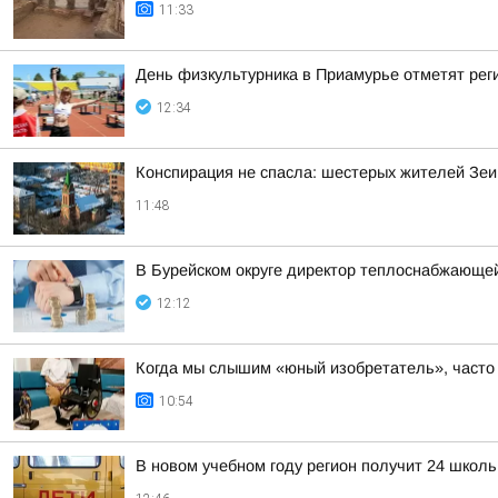
11:33
День физкультурника в Приамурье отметят рег
12:34
Конспирация не спасла: шестерых жителей Зеи
11:48
В Бурейском округе директор теплоснабжающей
12:12
Когда мы слышим «юный изобретатель», часто 
10:54
В новом учебном году регион получит 24 школ