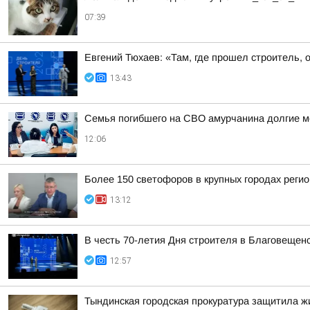
07:39
Евгений Тюхаев: «Там, где прошел строитель, 
13:43
Семья погибшего на СВО амурчанина долгие м
12:06
Более 150 светофоров в крупных городах реги
13:12
В честь 70-летия Дня строителя в Благовещен
12:57
Тындинская городская прокуратура защитила 