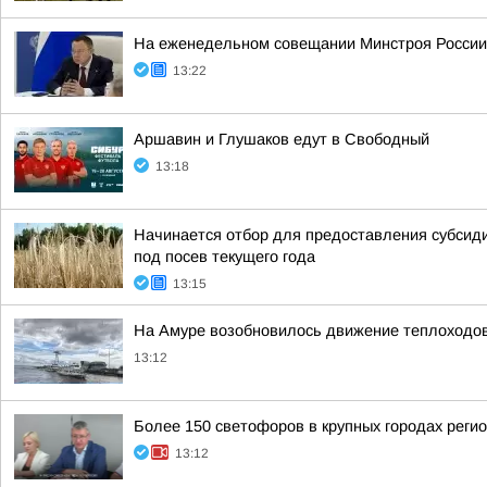
На еженедельном совещании Минстроя России с
13:22
Аршавин и Глушаков едут в Свободный
13:18
Начинается отбор для предоставления субсиди
под посев текущего года
13:15
На Амуре возобновилось движение теплоходо
13:12
Более 150 светофоров в крупных городах реги
13:12