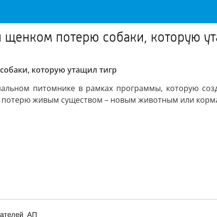
щенком потерю собаки, которую ут
обаки, которую утащил тигр
альном питомнике в рамках программы, которую созда
 потерю живым существом – новым животным или кормам
итателей_АП