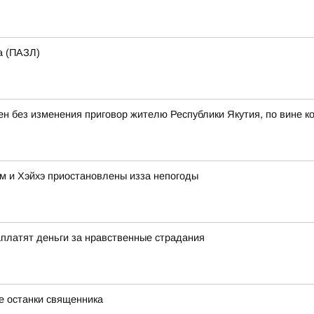
а (ПАЗЛ)
ен без изменения приговор жителю Республики Якутия, по вине к
м и Хэйхэ приостановлены изза непогоды
аплатят деньги за нравственные страдания
е останки священника