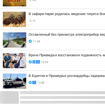
12:46
В сафари-парке родились амурские тигрята-бл
12:31
Оставленный без присмотра электроприбор ве
11:48
Врачи Приамурья восстановили подвижность ки
13:54
В Бурятии и Приамурье росгвардейцы задержа
13:48