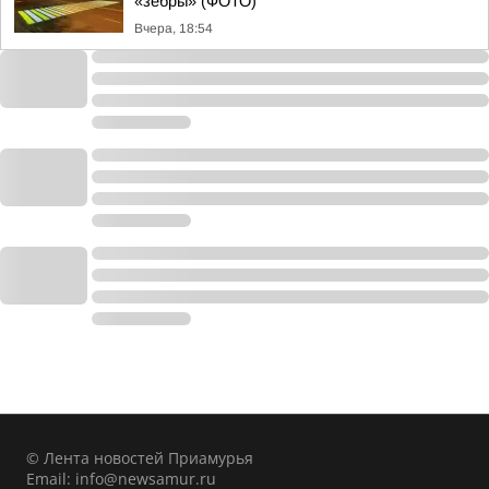
«зебры» (ФОТО)
Вчера, 18:54
© Лента новостей Приамурья
Email:
info@newsamur.ru