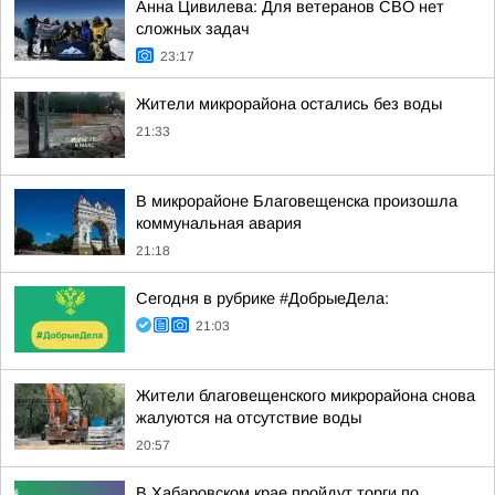
Анна Цивилева: Для ветеранов СВО нет
сложных задач
23:17
Жители микрорайона остались без воды
21:33
В микрорайоне Благовещенска произошла
коммунальная авария
21:18
Сегодня в рубрике #ДобрыеДела:
21:03
Жители благовещенского микрорайона снова
жалуются на отсутствие воды
20:57
В Хабаровском крае пройдут торги по