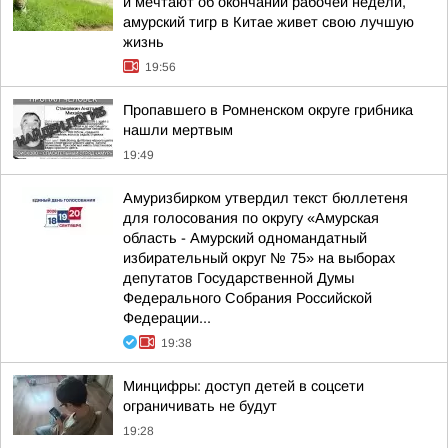
и мечтают об окончании рабочей недели,
амурский тигр в Китае живет свою лучшую
жизнь
19:56
Пропавшего в Ромненском округе грибника
нашли мертвым
19:49
Амуризбирком утвердил текст бюллетеня
для голосования по округу «Амурская
область - Амурский одномандатный
избирательный округ № 75» на выборах
депутатов Государственной Думы
Федерального Собрания Российской
Федерации...
19:38
Минцифры: доступ детей в соцсети
ограничивать не будут
19:28