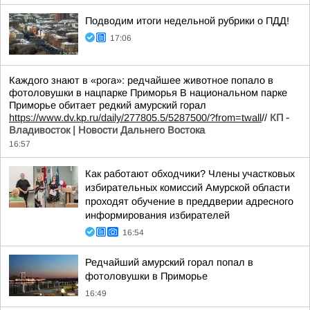
Подводим итоги недельной рубрики о ПДД!
17:06
Каждого знают в «рога»: редчайшее животное попало в
фотоловушки в нацпарке Приморья В национальном парке
Приморье обитает редкий амурский горал
https://www.dv.kp.ru/daily/277805.5/5287500/?from=twall
//
КП -
Владивосток | Новости Дальнего Востока
16:57
Как работают обходчики? Члены участковых
избирательных комиссий Амурской области
проходят обучение в преддверии адресного
информирования избирателей
16:54
Редчайший амурский горал попал в
фотоловушки в Приморье
16:49