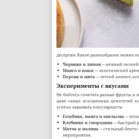
десертам. Какое разнообразие можно по
Черника и лимон
— нежный чизкейк
Манго и кокос
— экзотический крем
Персик и мята
— легкий компот, ко
Эксперименты с вкусами
Не бойтесь сочетать разные фрукты и
даже самых искушенных ценителей ку
успели завоевать популярность:
Голубика, манго и апельсин
— легк
Клубника и смородина
— быстрый р
Матча и малина
— стильный бенто-
мероприятия.