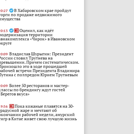
В Хабаровском крае пройдут
20:27
торги по продаже недвижимого
имущества
Оценил, как идёт
20:13
модернизация территории
авиакомплекса «Чирок» в Ивановском
округе
Владислав Шурыгин: Президент
20:09
России словил Трутнева на
превышении. Причем систематическом.
Произошло это в ходе прошедшей
рабочей встречи Президента Владимира
Путина с полпредом Юрием Трутневым
Более 50 ресторанов и мастер-
20:09
классы по брендингу ждут гостей
«Берегов вкуса»
Пока кожаные плавятся на 30-
19:56
градусной жаре и мечтают об
окончании рабочей недели, амурский
тигр в Китае живет свою лучшую жизнь
Пропавшего в Ромненском округе
19:49
грибника нашли мертвым