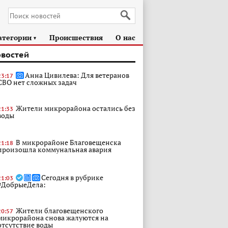
атегории
Происшествия
О нас
►
овостей
Анна Цивилева: Для ветеранов
23:17
СВО нет сложных задач
Жители микрорайона остались без
21:33
воды
В микрорайоне Благовещенска
21:18
произошла коммунальная авария
Сегодня в рубрике
21:03
#ДобрыеДела:
Жители благовещенского
20:57
микрорайона снова жалуются на
отсутствие воды