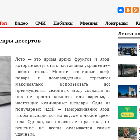
Топ
Видео
СМИ
Паблики
Мнения
Лонгриды
К
Лента н
евры десертов
Лето — это время ярких фруктов и ягод,
которые могут стать настоящим украшением
любого стола. Многие столичные шеф-
повара и домовладельцы стремятся
максимально использовать все
преимущества сезонных ягод, создавая из
них не просто компоты или варенья, а
настоящие кулинарные шедевры. Одна из
популярных идей — замораживание ягод,
чтобы насладиться их вкусом в любое время
года. Однако, как показывает практика, это
решение не всегда оказывается самым
удачным.