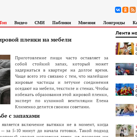
Топ
Видео
СМИ
Паблики
Мнения
Лонгриды
К
Лента н
ировой пленки на мебели
Приготовление пищи часто оставляет за
собой стойкий запах, который может
задержаться в квартире на долгое время.
Чаще всего это связано с тем, что малейшие
жировые частицы и летучие соединения
оседают на мебели, текстиле и стенах. Чтобы
избежать образования этой жировой пленки,
эксперт по кухонной вентиляции Елена
Клименко делится своими советами.
бе с запахами
является включение вытяжки не в момент, когда
 — за 5-10 минут до начала готовки. Такой подход
 который уводит испарения вверх, не позволяя им