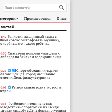
атегории
Происшествия
О нас
►
овостей
Заплатил за длинный язык: в
21:42
Шимановске оштрафовали мужчину,
оскорбившего чужого ребенка
Спасатели помогли упавшему с
20:30
сапборда на Зейском водохранилище
Спорт объединил тысячи
20:27
благовещенцев: город масштабно
отметил День физкультурника
Региональная волна: новости
20:03
недели
Футболист и теннисистка:
19:36
молодожены-спортсмены из Тынды
сыграли свадьбу в День физкультурника