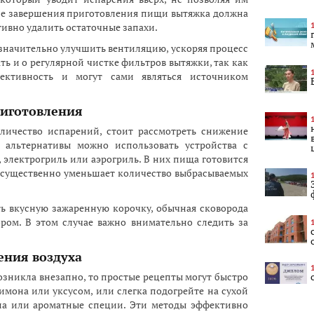
ле завершения приготовления пищи вытяжка должна
тивно удалить остаточные запахи.
значительно улучшить вентиляцию, ускоряя процесс
ать и о регулярной чистке фильтров вытяжки, так как
ективность и могут сами являться источником
риготовления
оличество испарений, стоит рассмотреть снижение
е альтернативы можно использовать устройства с
, электрогриль или аэрогриль. В них пища готовится
 существенно уменьшает количество выбрасываемых
ть вкусную зажаренную корочку, обычная сковорода
ром. В этом случае важно внимательно следить за
ения воздуха
озникла внезапно, то простые рецепты могут быстро
имона или уксусом, или слегка подогрейте на сухой
на или ароматные специи. Эти методы эффективно