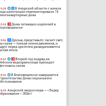
В Амурской области с начала
19:28
года капитально отремонтировали 74
многоквартирных дома
Дома летающих кирпичей в
19:18
Благовещенске
Друзья, представьте: гаснет свет,
19:06
на сцене — тонкая линия движения, и
вдруг перед зрителем разворачивается
целая эпоха
Второй год подряд на
18:42
Зейском водохранилище проходит
фестиваль сапов
В Благовещенске завершается
18:36
строительство Дома социального
обслуживания
Амурский медколледж — «Лидер
18:28
образования — 2026»!